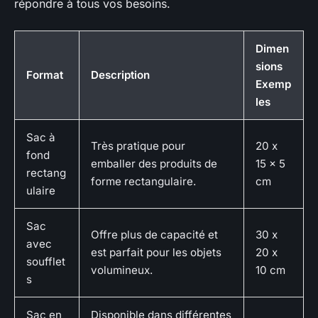
répondre à tous vos besoins.
Dimen
sions
Format
Description
Exemp
les
Sac à
Très pratique pour
20 x
fond
emballer des produits de
15 x 5
rectang
forme rectangulaire.
cm
ulaire
Sac
Offre plus de capacité et
30 x
avec
est parfait pour les objets
20 x
soufflet
volumineux.
10 cm
s
Sac en
Disponible dans différentes